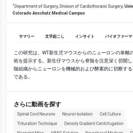
1
Department of Surgery, Division of Cardiothoracic Surgery,
Univ
Colorado Anschutz Medical Campus
サマリー
文字起こし
インサイト
バイオファーマ
この研究は、WT新生児マウスからのニューロンの単離
術を提示する。新生仔マウスから脊髄を注意深く切開し
髄組織からニューロンを機械的および酵素的に切断する
である。
さらに動画を探す
Spinal Cord Neurons
Neuron Isolation
Cell Culture
Trituration Technique
Density Gradient Centrifugation
Neonatal Mice
HABG Solution
Neurobasal Medium
C