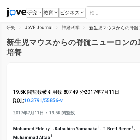
研究
教育
ビジネス
研究
JoVE Journal
神経科学
新生児マウスからの脊髄ニューロンの
培養
19.5K 閲覧数
•
被引用数 8
•
07:49
分
•
2017年7月11日
DOI :
10.3791/55856-v
•
2017年7月11日
19.5K 閲覧数
1
1
1
,
,
,
Mohamed Eldeiry
Katsuhiro Yamanaka
T. Brett Reece
1
Muhammad Aftab