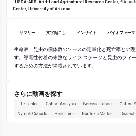
1
2
USDA-ARS, Arid-Land Agricultural Research Center
,
Depart
Center, University of Arizona
サマリー
文字起こし
インサイト
バイオファーマ
生命表、昆虫の個体数のソースの定量化と死亡率との理
す。導電性付着の未熟なライフ ステージと昆虫のフィ
するための方法が掲載されています。
さらに動画を探す
Life Tables
Cohort Analysis
Bemisia Tabaci
Cotton 
Nymph Cohorts
Hand Lens
Nontoxic Marker
Dissect