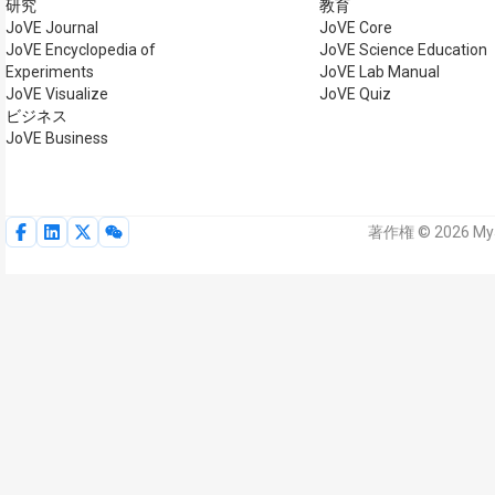
研究
教育
JoVE Journal
JoVE Core
JoVE Encyclopedia of
JoVE Science Education
Experiments
JoVE Lab Manual
JoVE Visualize
JoVE Quiz
ビジネス
JoVE Business
著作権 © 2026 M