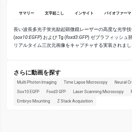
サマリー
文字起こし
インサイト
バイオファーマ
長い波長多光子蛍光励起顕微鏡レーザーの高度な光学技
(
sox10:EGFP
) および Tg (
foxd3:GFP
) ゼブラフィッシュ
リアルタイム三次元画像をキャプチャする実装されまし
さらに動画を探す
Multi Photon Imaging
Time Lapse Microscopy
Neural Cr
Sox10 EGFP
Foxd3 GFP
Laser Scanning Microscopy
Embryo Mounting
Z Stack Acquisition