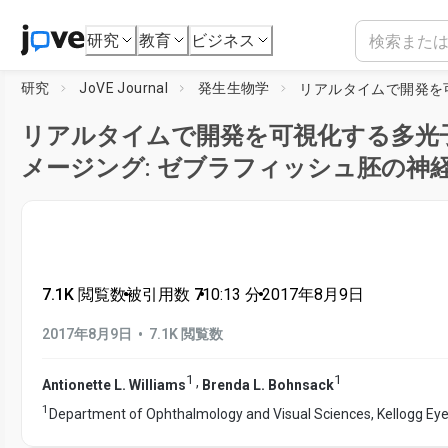
研究
教育
ビジネス
研究
JoVE Journal
発生生物学
リアルタイムで開発を可視化する多光
メージング: ゼブラフィッシュ胚の神
7.1K 閲覧数
•
被引用数 7
•
10:13
分
•
2017年8月9日
•
2017年8月9日
7.1K 閲覧数
1
1
,
Antionette L. Williams
Brenda L. Bohnsack
1
Department of Ophthalmology and Visual Sciences, Kellogg Eye