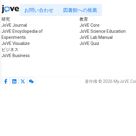
お問い合わせ
図書館への推薦
研究
教育
JoVE Journal
JoVE Core
JoVE Encyclopedia of
JoVE Science Education
Experiments
JoVE Lab Manual
JoVE Visualize
JoVE Quiz
ビジネス
JoVE Business
著作権 © 2026 MyJoVE 