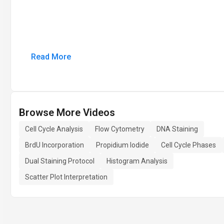
Read More
Browse More Videos
Cell Cycle Analysis
Flow Cytometry
DNA Staining
BrdU Incorporation
Propidium Iodide
Cell Cycle Phases
Dual Staining Protocol
Histogram Analysis
Scatter Plot Interpretation