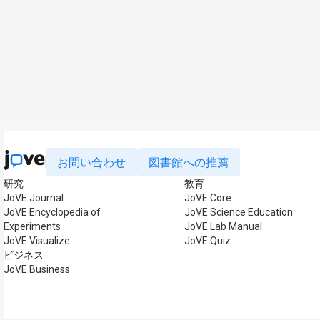
お問い合わせ
図書館への推薦
研究
教育
JoVE Journal
JoVE Core
JoVE Encyclopedia of
JoVE Science Education
Experiments
JoVE Lab Manual
JoVE Visualize
JoVE Quiz
ビジネス
JoVE Business