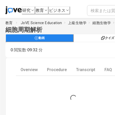
研究
教育
ビジネス
教育
JoVE Science Education
上級生物学
細胞生物学
細胞周期解析
動画
クイズ
·
0
閲覧数
09:32
分
Overview
Procedure
Transcript
FAQ
Loading...