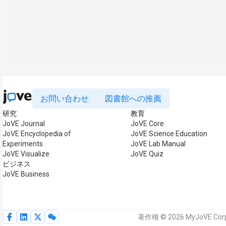
お問い合わせ
図書館への推薦
研究
教育
JoVE Journal
JoVE Core
JoVE Encyclopedia of
JoVE Science Education
Experiments
JoVE Lab Manual
JoVE Visualize
JoVE Quiz
ビジネス
JoVE Business
著作権 © 2026 MyJoVE C