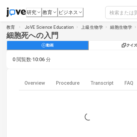
研究
教育
ビジネス
教育
JoVE Science Education
上級生物学
細胞生物学
細胞死への入門
動画
クイ
·
0
閲覧数
10:06
分
Overview
Procedure
Transcript
FAQ
Loading...