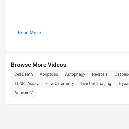
Read More
Browse More Videos
Cell Death
Apoptosis
Autophagy
Necrosis
Caspas
TUNEL Assay
Flow Cytometry
Live Cell Imaging
Trypa
Annexin V