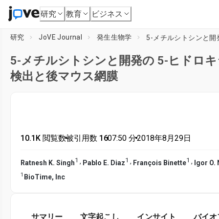
研究
教育
ビジネス
研究
JoVE Journal
発生生物学
5-メチルシトシンと開発の 5-ヒド
検出と後マウス網膜
10.1K 閲覧数
•
被引用数 16
•
07:50
分
•
2018年8月29日
1
1
1
,
,
,
Ratnesh K. Singh
Pablo E. Diaz
François Binette
Igor O.
1
BioTime, Inc
サマリー
文字起こし
インサイト
バイオ