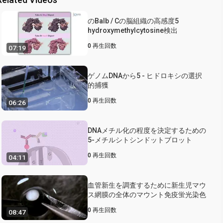
のBalb / Cの脳組織の高感度5
hydroxymethylcytosine検出
0
再生回数
07:19
ゲノムDNAから5 - ヒドロキシの選択
的捕獲
0
再生回数
06:26
DNAメチル化の程度を決定するための
5-メチルシトシンドットブロット
0
再生回数
04:11
血管新生を調査するために新生児マウ
ス網膜の全体のマウント免疫蛍光染色
0
再生回数
08:47