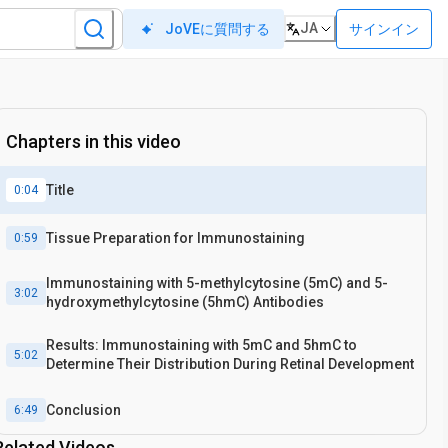
JA
サインイン
JoVEに質問する
Chapters in this video
Title
0:04
Tissue Preparation for Immunostaining
0:59
Immunostaining with 5-methylcytosine (5mC) and 5-
3:02
hydroxymethylcytosine (5hmC) Antibodies
Results: Immunostaining with 5mC and 5hmC to
5:02
Determine Their Distribution During Retinal Development
Conclusion
6:49
Related Videos