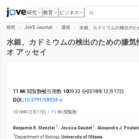
研究
教育
ビジネス
研究
JoVE Journal
環境
水銀、カドミウムの検出のための嫌気
オ アッセイ
11.8K 閲覧数
•
被引用数 10
•
09:33
分
•
2018年12月17日
DOI :
10.3791/58324-v
•
2018年12月17日
11.8K 閲覧数
1
1
,
,
Benjamin R. Stenzler
Jessica Gaudet
Alexandre J. Poulai
1
Department of Biology,
University of Ottawa