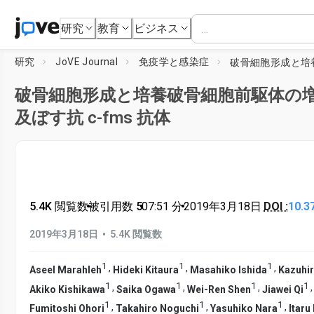
研究
教育
ビジネス
研究
JoVE Journal
免疫学と感染症
破骨細胞形成と培養破骨細胞前駆体の
及ぼす抗 c-fms 抗体
5.4K 閲覧数
•
被引用数 5
•
07:51
分
•
2019年3月18日
DOI :
10.3
•
2019年3月18日
5.4K 閲覧数
1
1
1
,
,
,
Aseel Marahleh
Hideki Kitaura
Masahiko Ishida
Kazuhi
1
1
1
1
,
,
,
Akiko Kishikawa
Saika Ogawa
Wei-Ren Shen
Jiawei Qi
1
1
1
,
,
,
Fumitoshi Ohori
Takahiro Noguchi
Yasuhiko Nara
Itaru