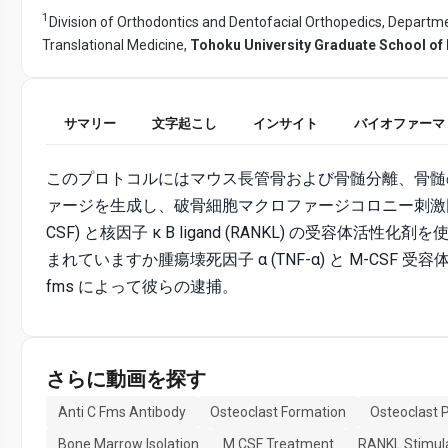
1
Division of Orthodontics and Dentofacial Orthopedics, Departm
Translational Medicine,
Tohoku University Graduate School of 
サマリー
文字起こし
インサイト
バイオファーマ
このプロトコルにはマウス長管骨および骨髄分離、骨髄
ァージを生成し、破骨細胞マクロファージコロニー刺激因子
CSF) と核因子 κ B ligand (RANKL) の受容体活性化
まれていますか腫瘍壊死因子 α (TNF-α) と M-CSF 受容
fms によって彼らの逮捕。
さらに動画を探す
Anti C Fms Antibody
Osteoclast Formation
Osteoclast 
Bone Marrow Isolation
M CSF Treatment
RANKL Stimul