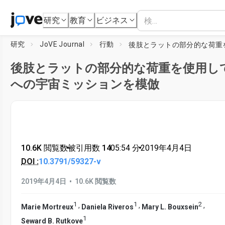
研究
教育
ビジネス
研究
JoVE Journal
行動
後肢とラットの部分的な荷重を使用し
への宇宙ミッションを模倣
10.6K 閲覧数
•
被引用数 14
•
05:54
分
•
2019年4月4日
DOI :
10.3791/59327-v
•
2019年4月4日
10.6K 閲覧数
1
1
2
,
,
,
Marie Mortreux
Daniela Riveros
Mary L. Bouxsein
1
Seward B. Rutkove