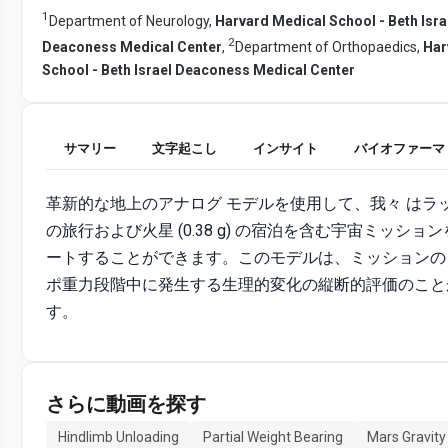
1
Department of Neurology,
Harvard Medical School - Beth Isra
2
Deaconess Medical Center
,
Department of Orthopaedics,
Har
School - Beth Israel Deaconess Medical Center
サマリー
文字起こし
インサイト
バイオファーマ
革新的な地上のアナログ モデルを使用して、我々 はラット (
の旅行および火星 (0.38 g) の宿泊を含む宇宙ミッショ
ートすることができます。このモデルは、ミッションの 
ポ重力段階中に発生する生理的変化の縦断的評価のこと
す。
さらに動画を探す
Hindlimb Unloading
Partial Weight Bearing
Mars Gravity