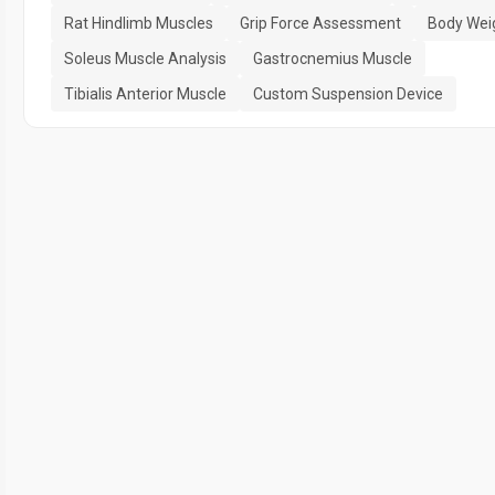
Rat Hindlimb Muscles
Grip Force Assessment
Body Wei
Soleus Muscle Analysis
Gastrocnemius Muscle
Tibialis Anterior Muscle
Custom Suspension Device