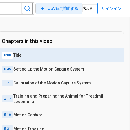
JA
サインイン
JoVEに質問する
Chapters in this video
Title
0:00
Setting Up the Motion Capture System
0:45
Calibration of the Motion Capture System
1:21
Training and Preparing the Animal for Treadmill
4:12
Locomotion
Motion Capture
5:10
Motion Tracking
5:31