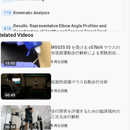
Kinematic Analysis
7:15
Results: Representative Elbow Angle Profiles and
8:16
Coordination of Healthy and Cervical Spinal Cord
Related Videos
Injured Rat
Conclusion
9:36
MOG35 55 を受ける c57bl/6 マウスの
矢状面運動歩行解析による実験的自己
免疫性脳脊髄炎
0
再生回数
13:02
絞扼性損傷マウス自動歩行分析
0
再生回数
06:49
歩行障害を評価するための臨床指向の
三次元歩行解析
0
再生回数
06:54