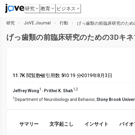
研究
教育
ビジネス
研究
JoVE Journal
行動
げっ歯類の前臨床研究のため
げっ歯類の前臨床研究のための3Dキ
11.7K 閲覧数
•
被引用数 5
•
10:19
分
•
2019年8月3日
1
1
,
2
,
Jeffrey Wong
Prithvi K. Shah
1
Department of Neurobiology and Behavior,
Stony Brook Univer
サマリー
文字起こし
インサイト
バイオ