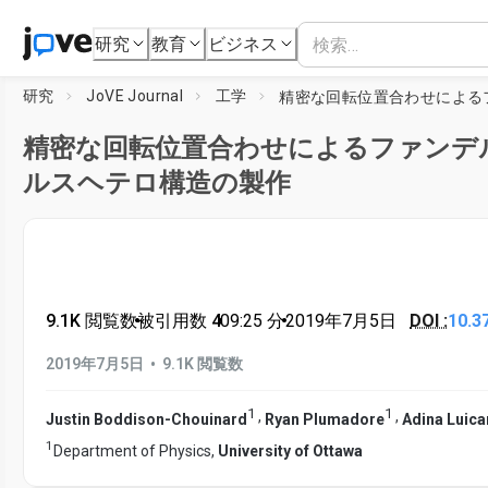
研究
教育
ビジネス
研究
JoVE Journal
工学
精密な回転位置合わせによるファンデ
ルスヘテロ構造の製作
9.1K 閲覧数
•
被引用数 4
•
09:25
分
•
2019年7月5日
DOI :
10.3
•
2019年7月5日
9.1K 閲覧数
1
1
,
,
Justin Boddison-Chouinard
Ryan Plumadore
Adina Luic
1
Department of Physics,
University of Ottawa