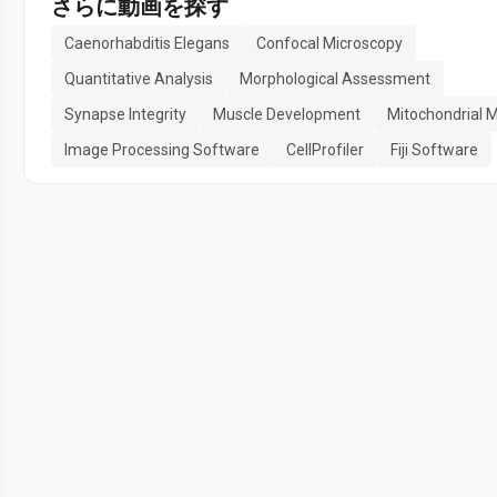
さらに動画を探す
Caenorhabditis Elegans
Confocal Microscopy
Quantitative Analysis
Morphological Assessment
Synapse Integrity
Muscle Development
Mitochondrial 
Image Processing Software
CellProfiler
Fiji Software