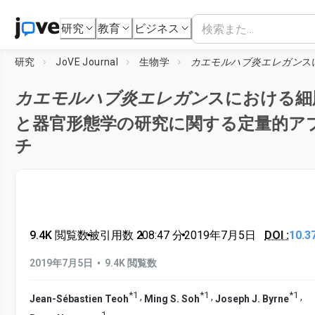
研究
教育
ビジネス
研究
JoVE Journal
生物学
カエモルハブ炎エレガン
スにおけ
カエモルハブ炎エレガン
スにおける細
と器官形態学の研究に関する定量的ア
チ
9.4K 閲覧数
•
被引用数 2
•
08:47
分
•
2019年7月5日
DOI :
10.3
•
2019年7月5日
9.4K 閲覧数
*
1
*
1
*
1
,
,
,
Jean-Sébastien Teoh
Ming S. Soh
Joseph J. Byrne
1