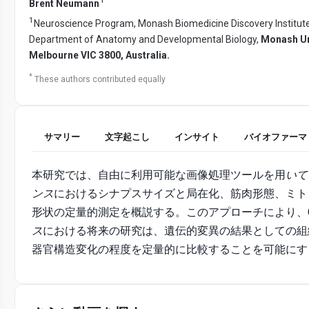
Brent Neumann
1
Neuroscience Program, Monash Biomedicine Discovery Institut
Department of Anatomy and Developmental Biology,
Monash Un
Melbourne VIC 3800, Australia.
*
These authors contributed equally
サマリー
文字起こし
インサイト
バイオファーマ
本研究では、自由に利用可能な画像処理ツールを用
いて
ンス
におけるシナプスサイズと局在化、筋肉形態、ミト
形状の定量的測定を概説する。このアプローチにより、C
ス
における将来の研究は、遺伝的変異の結果としての組
器官構造変化の程度を定量的に比較することを可能にす