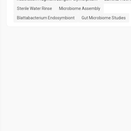
Sterile Water Rinse
Microbiome Assembly
Blattabacterium Endosymbiont
Gut Microbiome Studies