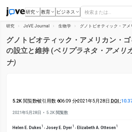
研究
教育
ビジネス
研究
JoVE Journal
生物学
グノトビオティック・アメリカン・ゴ
の設立と維持 (
ペリプラネタ・アメリ
ナ)
5.2K 閲覧数
•
被引用数 6
•
06:09
分
•
2021年5月28日
DOI :
10.3
•
2021年5月28日
5.2K 閲覧数
1
1
1
,
,
Helen E. Dukes
Josey E. Dyer
Elizabeth A. Ottesen