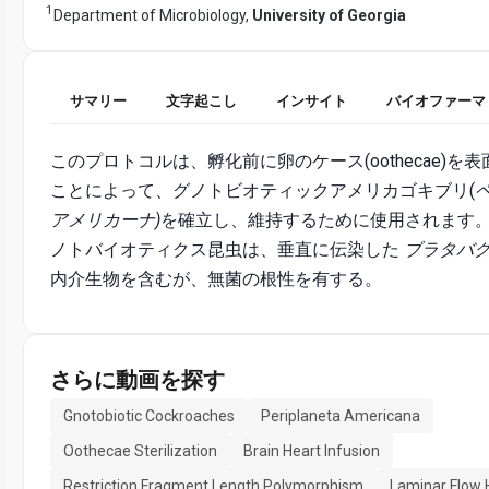
1
Department of Microbiology,
University of Georgia
サマリー
文字起こし
インサイト
バイオファーマ
このプロトコルは、孵化前に卵のケース(oothecae)を
ことによって、グノトビオティックアメリカゴキブリ(
アメリカーナ)
を確立し、維持するために使用されます
ノトバイオティクス昆虫は、垂直に伝染した
ブラタバ
内介生物を含むが、無菌の根性を有する。
さらに動画を探す
Gnotobiotic Cockroaches
Periplaneta Americana
Oothecae Sterilization
Brain Heart Infusion
Restriction Fragment Length Polymorphism
Laminar Flow