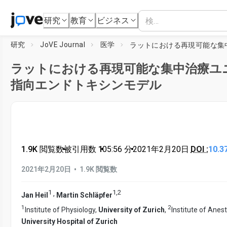
研究
教育
ビジネス
研究
JoVE Journal
医学
ラットにおける再現可能な集中治療ユ
指向エンドトキシンモデル
1.9K 閲覧数
•
被引用数 1
•
05:56
分
•
2021年2月20日
DOI :
10.3
•
2021年2月20日
1.9K 閲覧数
1
1
,
2
,
Jan Heil
Martin Schläpfer
1
2
Institute of Physiology,
University of Zurich
,
Institute of Anes
University Hospital of Zurich