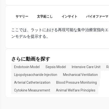
サマリー
文字起こし
インサイト
バイオファーマ
ここでは、ラットにおける再現可能な集中治療室指向エ
ンモデルを提示する。
さらに動画を探す
Endotoxin Model
Sepsis Model
Intensive Care Unit
R
Lipopolysaccharide Injection
Mechanical Ventilation
Arterial Catheterization
Blood Pressure Monitoring
Cytokine Measurement
Animal Welfare Principles