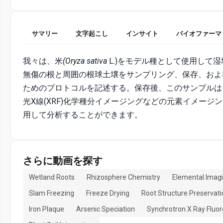
サマリー
文字起こし
インサイト
バイオファーマ
我々は、米
(Oryza sativa
L.)をモデル種として使用して
無傷の根と周囲の根球土壌をサンプリング、保存、およ
ためのプロトコルを記述する。保存後、このサンプルは
光X線(XRF)化学種分イメージングなどの元素イメージ
用して分析することができます。
さらに動画を探す
Wetland Roots
Rhizosphere Chemistry
Elemental Imag
Slam Freezing
Freeze Drying
Root Structure Preservati
Iron Plaque
Arsenic Speciation
Synchrotron X Ray Fluo