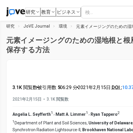
研究
教育
ビジネス
研究
JoVE Journal
環境
元素イメージングのための湿地根と根
保存する方法
3.1K 閲覧数
•
被引用数 5
•
06:29
分
•
2021年2月15日
DOI :
10.3
•
2021年2月15日
3.1K 閲覧数
1
1
2
,
,
Angelia L. Seyfferth
Matt A. Limmer
Ryan Tappero
1
Department of Plant and Soil Sciences,
University of Delaware
Synchrotron Radiation Lightsource-II,
Brookhaven National Lab