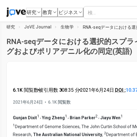
研究
教育
ビジネス
研究
JoVE Journal
生物学
RNA-seqデータにおける選択的スプ
グおよびポリアデニル化の同定(英語)
6.1K 閲覧数
•
被引用数 3
•
08:35
分
•
2021年6月24日
DOI :
10.3
•
2021年6月24日
6.1K 閲覧数
1
1
2
1
,
,
,
Gunjan Dixit
Ying Zheng
Brian Parker
Jiayu Wen
1
Department of Genome Sciences, The John Curtin School of M
2
Research,
The Australian National University
,
Department of B