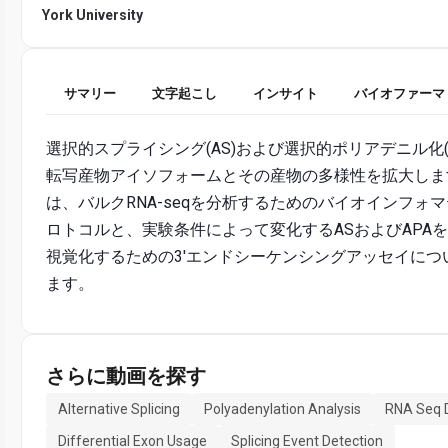
York University
サマリー
文字起こし
インサイト
バイオファーマ
選択的スプライシング(AS)および選択的ポリアデニル化(A
転写産物アイソフォームとその産物の多様性を拡大しま
は、バルクRNA-seqを分析するためのバイオインフォ
ロトコルと、実験条件によって変化するASおよびAPA
視覚化するための3'エンドシーケンシングアッセイにつ
ます。
さらに動画を探す
Alternative Splicing
Polyadenylation Analysis
RNA Seq 
Differential Exon Usage
Splicing Event Detection