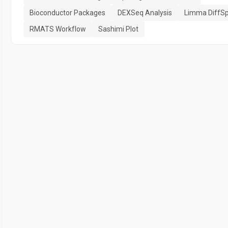
Bioconductor Packages
DEXSeq Analysis
Limma DiffSp
RMATS Workflow
Sashimi Plot