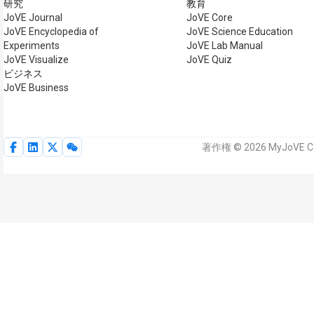
研究
教育
JoVE Journal
JoVE Core
JoVE Encyclopedia of
JoVE Science Education
Experiments
JoVE Lab Manual
JoVE Visualize
JoVE Quiz
ビジネス
JoVE Business
著作権 © 2026 MyJoVE