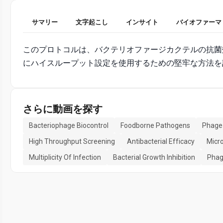
サマリー
文字起こし
インサイト
バイオファーマ
このプロトコルは、バクテリオファージカクテルの抗菌
にハイスループット設定を使用するための堅牢な方法を
さらに動画を探す
Bacteriophage Biocontrol
Foodborne Pathogens
Phage 
High Throughput Screening
Antibacterial Efficacy
Micr
Multiplicity Of Infection
Bacterial Growth Inhibition
Phage