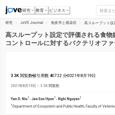
研究
教育
ビジネス
研究
JoVE Journal
免疫学と感染症
高スループット設定で評価される食物
コントロールに対するバクテリオファ
3.3K 閲覧数
•
被引用数 4
•
07:22
分
•
2021年8月19日
•
2021年8月19日
3.3K 閲覧数
1
1
1
,
,
Yan D. Niu
Jae Eun Hyun
Nghi Nguyen
1
Department of Ecosystem and Public Health, Faculty of Veterin