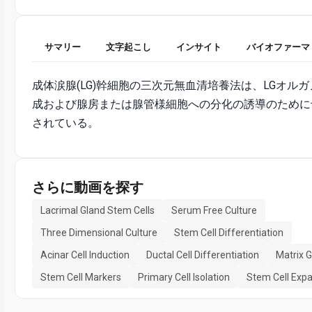
サマリー
文字起こし
インサイト
バイオファーマ
成体涙腺(LG)幹細胞の三次元無血清培養法は、LGオル
成および腺房または腺管様細胞への分化の誘導のために
されている。
さらに動画を探す
Lacrimal Gland Stem Cells
Serum Free Culture
Three Dimensional Culture
Stem Cell Differentiation
Acinar Cell Induction
Ductal Cell Differentiation
Matrix G
Stem Cell Markers
Primary Cell Isolation
Stem Cell Exp