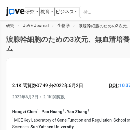
研究
教育
ビジネス
研究
JoVE Journal
生物学
涙腺幹細胞のための3次元、無血清培
ム
2.1K 閲覧数
•
07:49
分
•
2022年6月2日
DOI :
10.3
•
2022年6月2日
2.1K 閲覧数
1
1
1
,
,
Hongzi Chen
Pan Huang
Yan Zhang
1
MOE Key Laboratory of Gene Function and Regulation, School of
Sciences,
Sun Yat-sen University