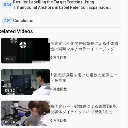
Results: Labelling the Target Proteins Using
5:34
Trifunctional Anchors in Label Retention Expansion
Microscopy
Conclusion
7:01
Related Videos
蛍光光活性化局在顕微鏡による生体構
造の同時マルチカラーイメージング
0
再生回数
12:51
1 蛍光顕微鏡を用いた複数の画像モー
ドを実施
0
再生回数
08:32
格子光シート顕微鏡による表面T細胞
受容体ダイナミクスの可視化4次元的
な研究
0
再生回数
09:24