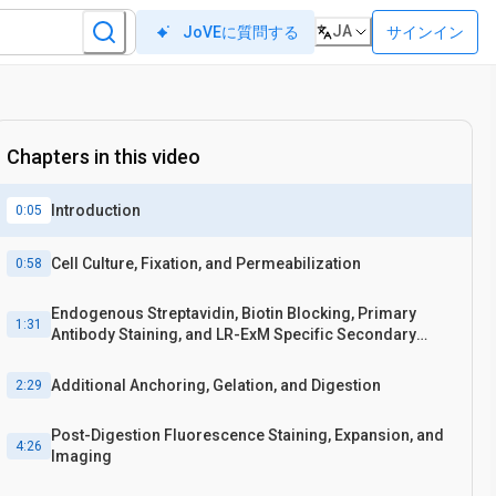
JA
サインイン
JoVEに質問する
Chapters in this video
Introduction
0:05
Cell Culture, Fixation, and Permeabilization
0:58
Endogenous Streptavidin, Biotin Blocking, Primary
1:31
Antibody Staining, and LR-ExM Specific Secondary
Antibody Staining
Additional Anchoring, Gelation, and Digestion
2:29
Post-Digestion Fluorescence Staining, Expansion, and
4:26
Imaging