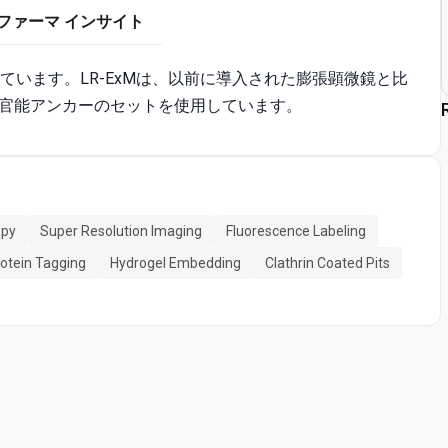
ファーマ インサイト
れています。LR-ExMは、以前に導入された膨張顕微鏡と比
官能アンカーのセットを使用しています。
opy
Super Resolution Imaging
Fluorescence Labeling
otein Tagging
Hydrogel Embedding
Clathrin Coated Pits