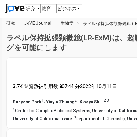
研究
教育
ビジネス
研究
JoVE Journal
生物学
ラベル保持拡張顕微鏡(LR
ラベル保持拡張顕微鏡(LR-ExM)は
グを可能にします
3.7K 閲覧数
•
被引用数 8
•
07:44
分
•
2022年10月11日
1
2
1
,
2
,
3
,
,
Sohyeon Park
Yinyin Zhuang
Xiaoyu Shi
1
Center for Complex Biological Systems,
University of Californi
3
University of California Irvine
,
Department of Chemistry,
Unive