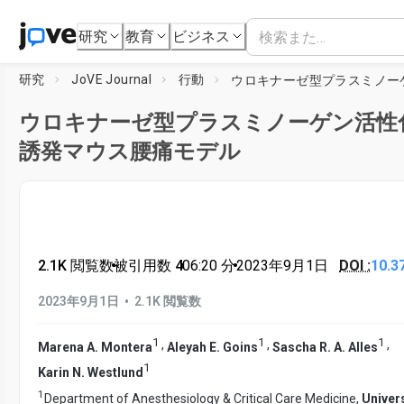
研究
教育
ビジネス
研究
JoVE Journal
行動
ウロキナーゼ型プラスミノーゲン活性
誘発マウス腰痛モデル
2.1K 閲覧数
•
被引用数 4
•
06:20
分
•
2023年9月1日
DOI :
10.3
•
2023年9月1日
2.1K 閲覧数
1
1
1
,
,
,
Marena A. Montera
Aleyah E. Goins
Sascha R. A. Alles
1
Karin N. Westlund
1
Department of Anesthesiology & Critical Care Medicine,
Univer