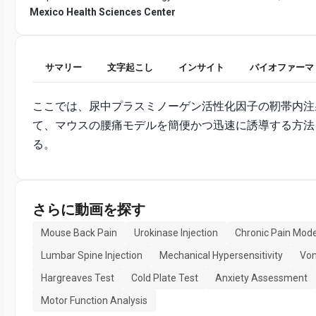
Mexico Health Sciences Center
サマリー
文字起こし
インサイト
バイオファーマ
ここでは、尿中プラスミノーゲン活性化因子の靭帯内注
て、マウスの腰痛モデルを簡便かつ迅速に誘導する方法
る。
さらに動画を探す
Mouse Back Pain
Urokinase Injection
Chronic Pain Mode
Lumbar Spine Injection
Mechanical Hypersensitivity
Von
Hargreaves Test
Cold Plate Test
Anxiety Assessment
Motor Function Analysis