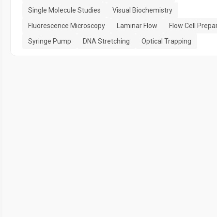
Single Molecule Studies
Visual Biochemistry
Fluorescence Microscopy
Laminar Flow
Flow Cell Prepa
Syringe Pump
DNA Stretching
Optical Trapping