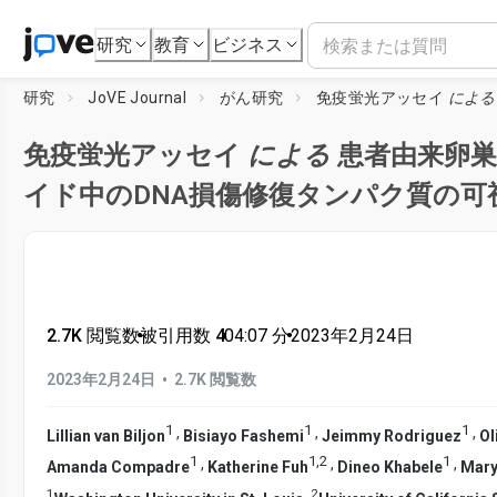
研究
教育
ビジネス
研究
JoVE Journal
がん研究
免疫蛍光アッセイ
による
免疫蛍光アッセイ
による
患者由来卵巣
イド中のDNA損傷修復タンパク質の可視
2.7K 閲覧数
•
被引用数 4
•
04:07
分
•
2023年2月24日
•
2023年2月24日
2.7K 閲覧数
1
1
1
,
,
,
Lillian van Biljon
Bisiayo Fashemi
Jeimmy Rodriguez
Ol
1
1
,
2
1
,
,
,
Amanda Compadre
Katherine Fuh
Dineo Khabele
Mary
1
2