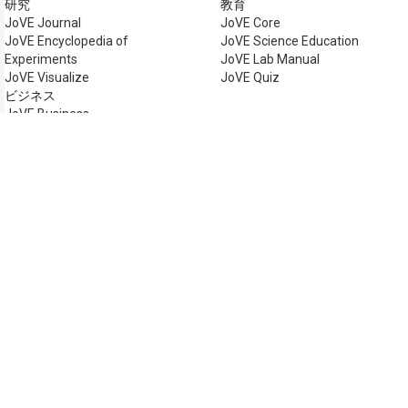
研究
教育
JoVE Journal
JoVE Core
JoVE Encyclopedia of
JoVE Science Education
Experiments
JoVE Lab Manual
JoVE Visualize
JoVE Quiz
ビジネス
JoVE Business
著作権 © 2026 MyJoVE Corpo