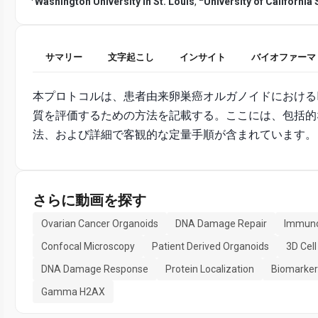
Washington University in St. Louis
,
University of California
サマリー
文字起こし
インサイト
バイオファーマ
本プロトコルは、患者由来卵巣癌オルガノイドにおける
質を評価するための方法を記載する。ここには、包括的
法、および詳細で客観的な定量手順が含まれています。
さらに動画を探す
Ovarian Cancer Organoids
DNA Damage Repair
Immuno
Confocal Microscopy
Patient Derived Organoids
3D Cell
DNA Damage Response
Protein Localization
Biomarker
Gamma H2AX