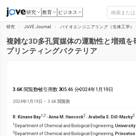
研究
教育
ビジネス
研究
JoVE Journal
バイオエンジニアリング（生体工学）
複雑な3D多孔質媒体の運動性と増殖を
プリンティングバクテリア
3.6K 閲覧数
•
被引用数 3
•
05:46
分
•
2024年1月19日
•
2024年1月19日
3.6K 閲覧数
1
,
2
2
2
,
,
R. Kōnane Bay
Anna M. Hancock
Arabella S. Dill-Macky
1
Department of Chemical and Biological Engineering,
University
2
Department of Chemical and Biological Engineering,
Princeton 