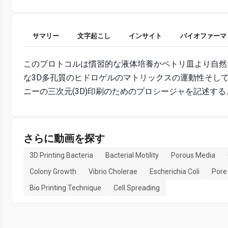
サマリー
文字起こし
インサイト
バイオファーマ
このプロトコルは慣習的な液体培養かペトリ皿より自然
な3D多孔質のヒドロゲルのマトリックスの運動性そし
ニーの三次元(3D)印刷のためのプロシージャを記述する
さらに動画を探す
3D Printing Bacteria
Bacterial Motility
Porous Media
Colony Growth
Vibrio Cholerae
Escherichia Coli
Pore
Bio Printing Technique
Cell Spreading