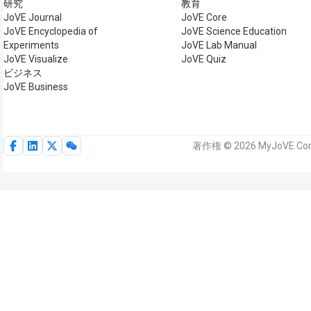
研究
教育
JoVE Journal
JoVE Core
JoVE Encyclopedia of
JoVE Science Education
Experiments
JoVE Lab Manual
JoVE Visualize
JoVE Quiz
ビジネス
JoVE Business
著作権 © 2026 MyJoVE 