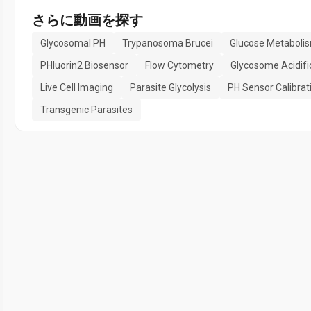
さらに動画を探す
Glycosomal PH
Trypanosoma Brucei
Glucose Metaboli
PHluorin2 Biosensor
Flow Cytometry
Glycosome Acidifi
Live Cell Imaging
Parasite Glycolysis
PH Sensor Calibrat
Transgenic Parasites