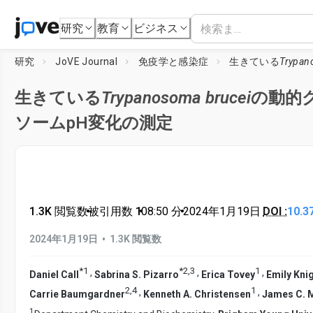
研究
教育
ビジネス
研究
JoVE Journal
免疫学と感染症
生きている
Trypan
生きている
Trypanosoma brucei
の動的
ソームpH変化の測定
1.3K 閲覧数
•
被引用数 1
•
08:50
分
•
2024年1月19日
DOI :
10.3
•
2024年1月19日
1.3K 閲覧数
*
1
*
2
,
3
1
,
,
,
Daniel Call
Sabrina S. Pizarro
Erica Tovey
Emily Kni
2
,
4
1
,
,
Carrie Baumgardner
Kenneth A. Christensen
James C. 
1