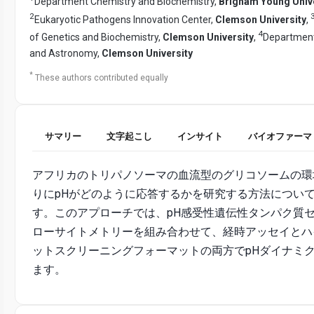
Department Chemistry and Biochemistry,
Brigham Young Univ
2
Eukaryotic Pathogens Innovation Center,
Clemson University
,
4
of Genetics and Biochemistry,
Clemson University
,
Department
and Astronomy,
Clemson University
*
These authors contributed equally
サマリー
文字起こし
インサイト
バイオファーマ
アフリカのトリパノソーマの血流型のグリコソームの環
りにpHがどのように応答するかを研究する方法につい
す。このアプローチでは、pH感受性遺伝性タンパク質
ローサイトメトリーを組み合わせて、経時アッセイとハ
ットスクリーニングフォーマットの両方でpHダイナミ
ます。