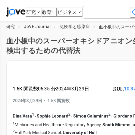
研究
教育
ビジネス
研究
JoVE Journal
免疫学と感染症
血小板中のスーパーオキシドアニオン
検出するための代替法
1.5K 閲覧数
•
06:35
分
•
2024年3月29日
DOI :
10.3
•
2024年3月29日
1.5K 閲覧数
1
2
2
,
,
,
Dina Vara
Sophie Leonard
Simon Calaminus
Giordano 
1
Medicines and Healthcare Regulatory Agency,
South Mimms la
2
Hull York Medical School,
University of Hull