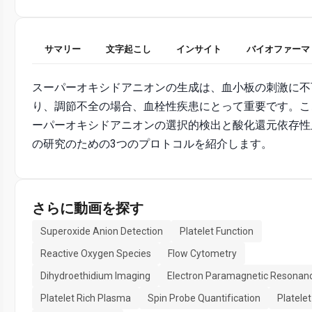
サマリー
文字起こし
インサイト
バイオファーマ
スーパーオキシドアニオンの生成は、血小板の刺激に不
り、調節不全の場合、血栓性疾患にとって重要です。こ
ーパーオキシドアニオンの選択的検出と酸化還元依存性
の研究のための3つのプロトコルを紹介します。
さらに動画を探す
Superoxide Anion Detection
Platelet Function
Reactive Oxygen Species
Flow Cytometry
Dihydroethidium Imaging
Electron Paramagnetic Resonan
Platelet Rich Plasma
Spin Probe Quantification
Platele