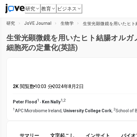
研究
教育
ビジネス
研究
JoVE Journal
生物学
生蛍光顕微鏡を用いたヒト結腸オルガ
細胞死の定量化(英語)
2K 閲覧数
•
10:03
分
•
2024年8月2日
1
1
,
2
,
Peter Flood
Ken Nally
1
2
APC Microbiome Ireland,
University College Cork
,
School of B
サマリー
文字起こし
インサイト
バイオ