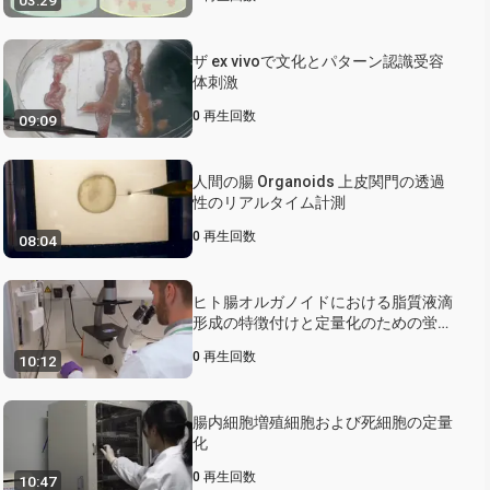
03:29
性酸素種を定量するアッセイ
ザ ex vivoで文化とパターン認識受容
体刺激
0
再生回数
09:09
人間の腸 Organoids 上皮関門の透過
性のリアルタイム計測
0
再生回数
08:04
ヒト腸オルガノイドにおける脂質液滴
形成の特徴付けと定量化のための蛍光
ベースアッセイ
0
再生回数
10:12
腸内細胞増殖細胞および死細胞の定量
化
0
再生回数
10:47