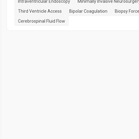
Intraventricular Endoscopy
Minimally Invasive Neurosurger
Third Ventricle Access
Bipolar Coagulation
Biopsy Forc
Cerebrospinal Fluid Flow