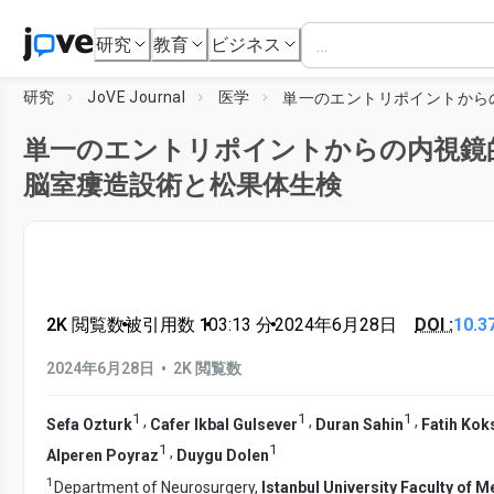
研究
教育
ビジネス
研究
JoVE Journal
医学
単一のエントリポイントからの内視鏡
脳室瘻造設術と松果体生検
2K 閲覧数
•
被引用数 1
•
03:13
分
•
2024年6月28日
DOI :
10.3
•
2024年6月28日
2K 閲覧数
1
1
1
,
,
,
Sefa Ozturk
Cafer Ikbal Gulsever
Duran Sahin
Fatih Kok
1
1
,
Alperen Poyraz
Duygu Dolen
1
Department of Neurosurgery,
Istanbul University Faculty of M