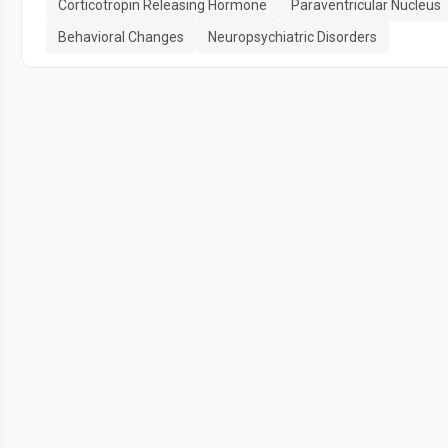
Corticotropin Releasing Hormone
Paraventricular Nucleus
Behavioral Changes
Neuropsychiatric Disorders