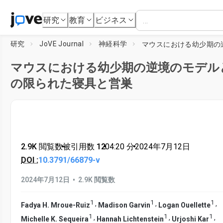
研究
教育
ビジネス
研究
JoVE Journal
神経科学
マウスにおける幼少期の逆境のモデル
の限られた寝具と営巣
2.9K 閲覧数
•
被引用数 12
•
04:20
分
•
2024年7月12日
DOI :
10.3791/66879-v
•
2024年7月12日
2.9K 閲覧数
1
1
1
,
,
,
Fadya H. Mroue-Ruiz
Madison Garvin
Logan Ouellette
1
1
1
,
,
,
Michelle K. Sequeira
Hannah Lichtenstein
Urjoshi Kar