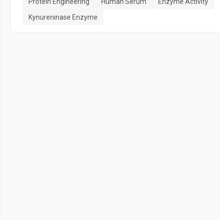
Protein Engineering
Human Serum
Enzyme Activity
Kynureninase Enzyme