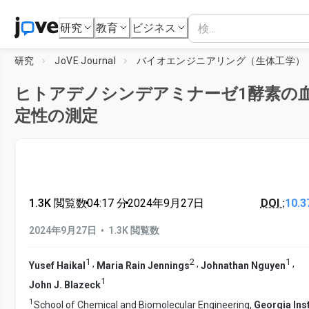
研究
教育
ビジネス
研究
JoVE Journal
バイオエンジニアリング（生体工学）
ヒトアデノシンデアミナーゼ1酵素の
定性の測定
1.3K 閲覧数
•
04:17
分
•
2024年9月27日
DOI :
10.3
•
2024年9月27日
1.3K 閲覧数
1
2
1
,
,
,
Yusef Haikal
Maria Rain Jennings
Johnathan Nguyen
1
John J. Blazeck
1
School of Chemical and Biomolecular Engineering,
Georgia Inst