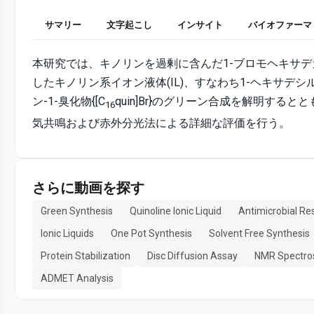
サマリー
文字起こし
インサイト
バイオファーマ
本研究では、キノリンを過剰に含んだ1-ブロモヘキサデ
したキノリン系イオン液体(IL)、すなわち1-ヘキサデシ
ン-1-臭化物{[C
quin]Br}のグリーン合成を解明すると
16
気共鳴および赤外分光法による詳細な評価を行う。
さらに動画を探す
Green Synthesis
Quinoline Ionic Liquid
Antimicrobial Re
Ionic Liquids
One Pot Synthesis
Solvent Free Synthesis
Protein Stabilization
Disc Diffusion Assay
NMR Spectro
ADMET Analysis