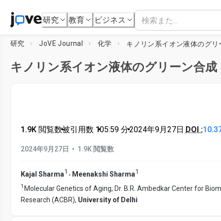
研究
教育
ビジネス
研究
JoVE Journal
化学
キノリン系イオン液体のグリ
キノリン系イオン液体のグリーン合成
1.9K 閲覧数
•
被引用数 1
•
05:59
分
•
2024年9月27日
DOI :
10.3
•
2024年9月27日
1.9K 閲覧数
1
1
,
Kajal Sharma
Meenakshi Sharma
1
Molecular Genetics of Aging, Dr. B.R. Ambedkar Center for Biom
Research (ACBR),
University of Delhi