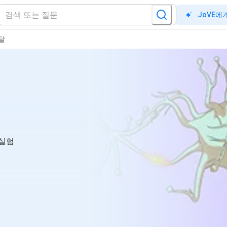
JoVE에
달
 실험