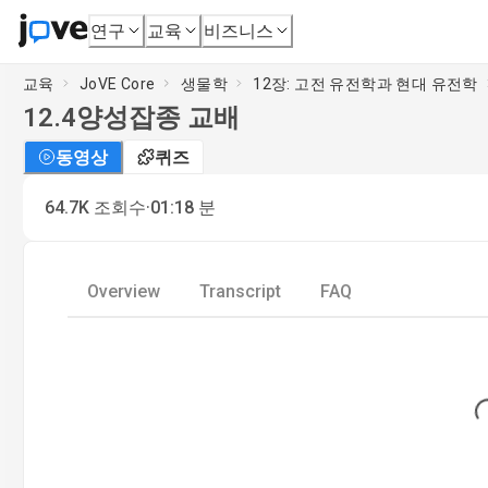
연구
교육
비즈니스
교육
JoVE Core
생물학
12장: 고전 유전학과 현대 유전학
12.4
양성잡종 교배
동영상
퀴즈
·
64.7K
조회수
01:18
분
Overview
Transcript
FAQ
Loadin