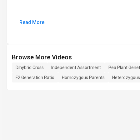
Read More
Browse More Videos
Dihybrid Cross
Independent Assortment
Pea Plant Genet
F2 Generation Ratio
Homozygous Parents
Heterozygous