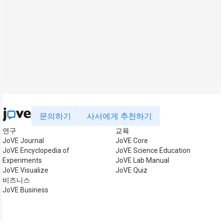
문의하기
사서에게 추천하기
연구
교육
JoVE Journal
JoVE Core
JoVE Encyclopedia of
JoVE Science Education
Experiments
JoVE Lab Manual
JoVE Visualize
JoVE Quiz
비즈니스
JoVE Business