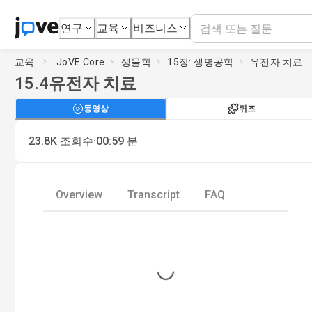
연구
교육
비즈니스
교육
JoVE Core
생물학
15장: 생명공학
유전자 치료
15.4
유전자 치료
동영상
퀴즈
·
23.8K
조회수
00:59
분
Overview
Transcript
FAQ
Loading...