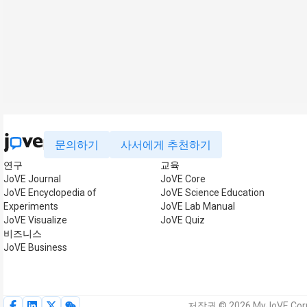
문의하기
사서에게 추천하기
연구
교육
JoVE Journal
JoVE Core
JoVE Encyclopedia of
JoVE Science Education
Experiments
JoVE Lab Manual
JoVE Visualize
JoVE Quiz
비즈니스
JoVE Business
저작권 © 2026 MyJoVE Cor