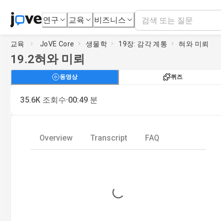
연구
교육
비즈니스
교육
JoVE Core
생물학
19장: 감각 계통
혀와 미뢰
19.2
혀와 미뢰
동영상
퀴즈
·
35.6K
조회수
00:49
분
Overview
Transcript
FAQ
Loading...