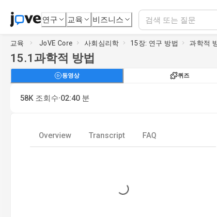
연구
교육
비즈니스
교육
JoVE Core
사회심리학
15장: 연구 방법
과학적 
15.1
과학적 방법
동영상
퀴즈
·
58K
조회수
02:40
분
Overview
Transcript
FAQ
Loading...