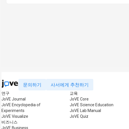
문의하기
사서에게 추천하기
연구
교육
JoVE Journal
JoVE Core
JoVE Encyclopedia of
JoVE Science Education
Experiments
JoVE Lab Manual
JoVE Visualize
JoVE Quiz
비즈니스
JoVE Business