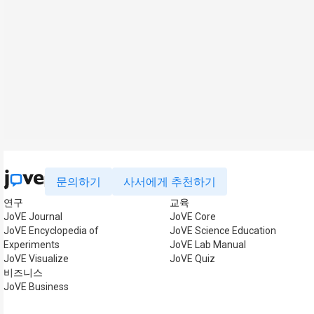
문의하기
사서에게 추천하기
연구
교육
JoVE Journal
JoVE Core
JoVE Encyclopedia of
JoVE Science Education
Experiments
JoVE Lab Manual
JoVE Visualize
JoVE Quiz
비즈니스
JoVE Business