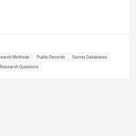
search Methods
Public Records
Survey Databases
Research Questions