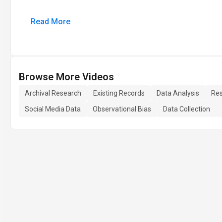
Read More
Browse More Videos
Archival Research
Existing Records
Data Analysis
Re
Social Media Data
Observational Bias
Data Collection