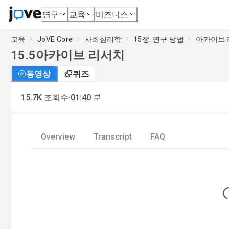
연구
교육
비즈니스
교육
JoVE Core
사회심리학
15장: 연구 방법
아카이브
15.5
아카이브 리서치
동영상
퀴즈
·
15.7K
조회수
01:40
분
Overview
Transcript
FAQ
Lo