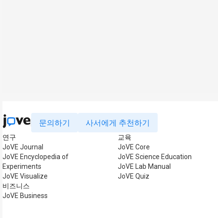
문의하기
사서에게 추천하기
연구
교육
JoVE Journal
JoVE Core
JoVE Encyclopedia of
JoVE Science Education
Experiments
JoVE Lab Manual
JoVE Visualize
JoVE Quiz
비즈니스
JoVE Business