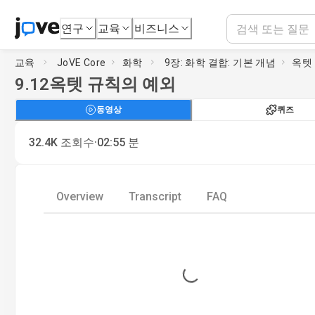
연구
교육
비즈니스
교육
JoVE Core
화학
9장: 화학 결합: 기본 개념
옥텟
9.12
옥텟 규칙의 예외
동영상
퀴즈
·
32.4K
조회수
02:55
분
Overview
Transcript
FAQ
Loading...