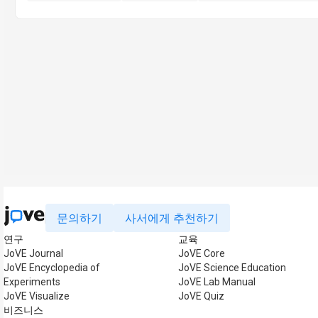
문의하기
사서에게 추천하기
연구
교육
JoVE Journal
JoVE Core
JoVE Encyclopedia of
JoVE Science Education
Experiments
JoVE Lab Manual
JoVE Visualize
JoVE Quiz
비즈니스