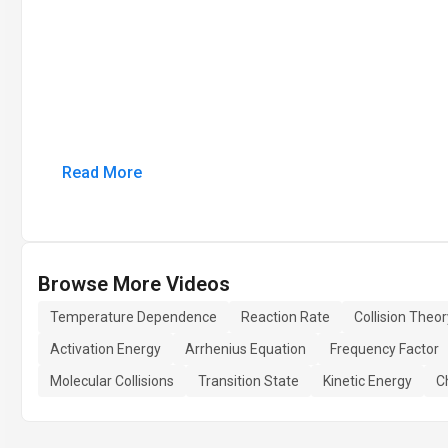
Read More
Browse More Videos
Temperature Dependence
Reaction Rate
Collision Theor
Activation Energy
Arrhenius Equation
Frequency Factor
Molecular Collisions
Transition State
Kinetic Energy
C