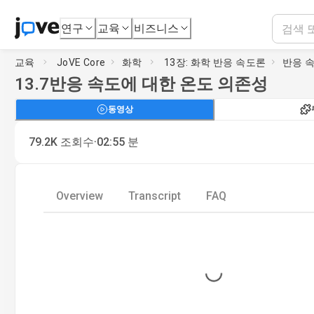
연구
교육
비즈니스
교육
JoVE Core
화학
13장: 화학 반응 속도론
반응 
13.7
반응 속도에 대한 온도 의존성
동영상
·
79.2K
조회수
02:55
분
Overview
Transcript
FAQ
Loading...