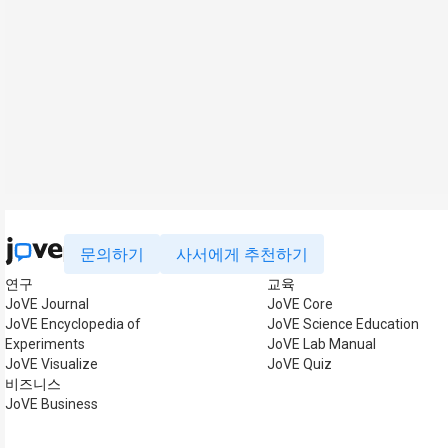
문의하기
사서에게 추천하기
연구
교육
JoVE Journal
JoVE Core
JoVE Encyclopedia of
JoVE Science Education
Experiments
JoVE Lab Manual
JoVE Visualize
JoVE Quiz
비즈니스
JoVE Business