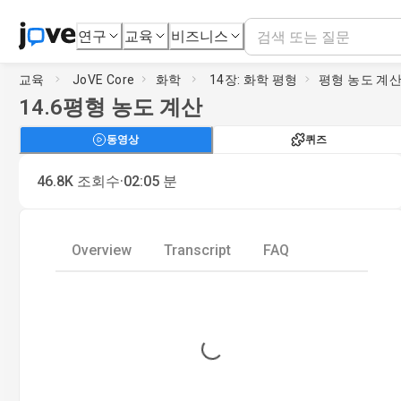
연구
교육
비즈니스
교육
JoVE Core
화학
14장: 화학 평형
평형 농도 계
14.6
평형 농도 계산
동영상
퀴즈
·
46.8K
조회수
02:05
분
Overview
Transcript
FAQ
Loading...