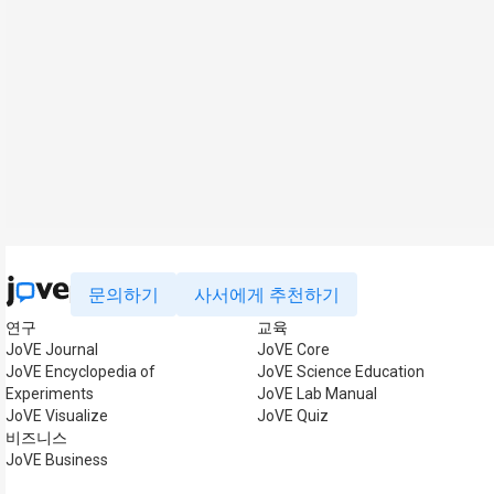
문의하기
사서에게 추천하기
연구
교육
JoVE Journal
JoVE Core
JoVE Encyclopedia of
JoVE Science Education
Experiments
JoVE Lab Manual
JoVE Visualize
JoVE Quiz
비즈니스
JoVE Business