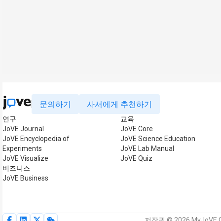
문의하기
사서에게 추천하기
연구
교육
JoVE Journal
JoVE Core
JoVE Encyclopedia of
JoVE Science Education
Experiments
JoVE Lab Manual
JoVE Visualize
JoVE Quiz
비즈니스
JoVE Business
저작권 © 2026 MyJoVE C