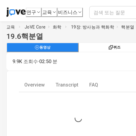
연구
교육
비즈니스
교육
JoVE Core
화학
19장: 방사능과 핵화학
핵분열
19.6
핵분열
동영상
퀴즈
·
9.9K
조회수
02:50
분
Overview
Transcript
FAQ
Loading...