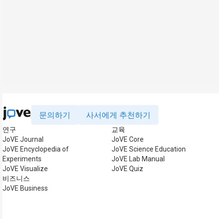
문의하기
사서에게 추천하기
연구
교육
JoVE Journal
JoVE Core
JoVE Encyclopedia of
JoVE Science Education
Experiments
JoVE Lab Manual
JoVE Visualize
JoVE Quiz
비즈니스
JoVE Business