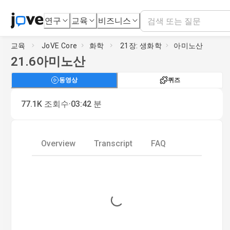
연구
교육
비즈니스
교육
JoVE Core
화학
21장: 생화학
아미노산
21.6
아미노산
동영상
퀴즈
·
77.1K
조회수
03:42
분
Overview
Transcript
FAQ
Loading...