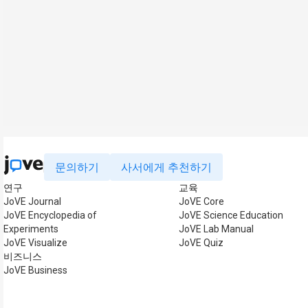
문의하기
사서에게 추천하기
연구
교육
JoVE Journal
JoVE Core
JoVE Encyclopedia of
JoVE Science Education
Experiments
JoVE Lab Manual
JoVE Visualize
JoVE Quiz
비즈니스
JoVE Business