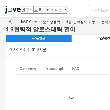
연구
교육
비즈니스
교육
JoVE Core
분자생물학
4장: 단백질의 기능
협력
4.8
협력적 알로스테릭 전이
동영상
퀴즈
·
7.8K
조회수
01:58
분
Overview
Transcript
FAQ
Loading...