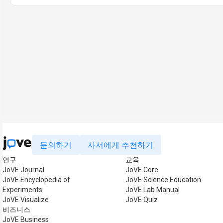
문의하기
사서에게 추천하기
연구
교육
JoVE Journal
JoVE Core
JoVE Encyclopedia of
JoVE Science Education
Experiments
JoVE Lab Manual
JoVE Visualize
JoVE Quiz
비즈니스
JoVE Business