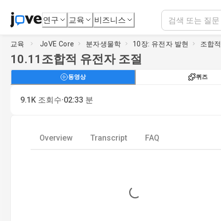
연구
교육
비즈니스
교육
JoVE Core
분자생물학
10장: 유전자 발현
조합적
10.11
조합적 유전자 조절
동영상
퀴즈
·
9.1K
조회수
02:33
분
Overview
Transcript
FAQ
Loading...