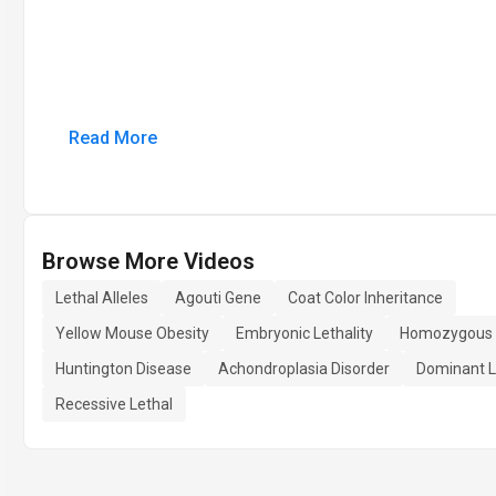
Read More
Browse More Videos
Lethal Alleles
Agouti Gene
Coat Color Inheritance
Yellow Mouse Obesity
Embryonic Lethality
Homozygous 
Huntington Disease
Achondroplasia Disorder
Dominant L
Recessive Lethal