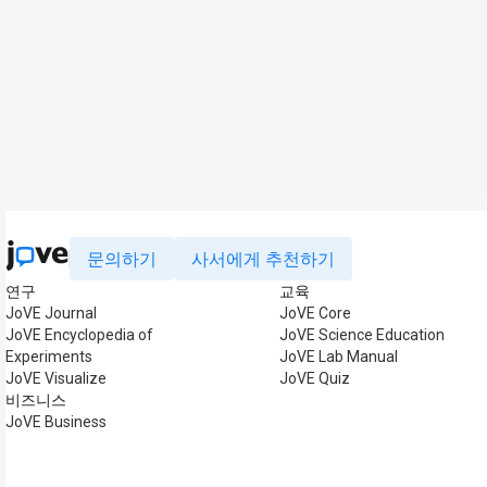
문의하기
사서에게 추천하기
연구
교육
JoVE Journal
JoVE Core
JoVE Encyclopedia of
JoVE Science Education
Experiments
JoVE Lab Manual
JoVE Visualize
JoVE Quiz
비즈니스
JoVE Business