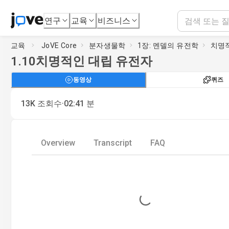
연구
교육
비즈니스
교육
JoVE Core
분자생물학
1장: 멘델의 유전학
치명
1.10
치명적인 대립 유전자
동영상
퀴즈
·
13K
조회수
02:41
분
Overview
Transcript
FAQ
Loading...