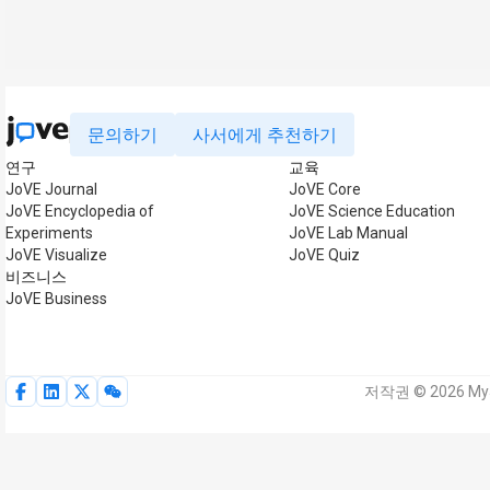
문의하기
사서에게 추천하기
연구
교육
JoVE Journal
JoVE Core
JoVE Encyclopedia of
JoVE Science Education
Experiments
JoVE Lab Manual
JoVE Visualize
JoVE Quiz
비즈니스
JoVE Business
저작권 © 2026 MyJ