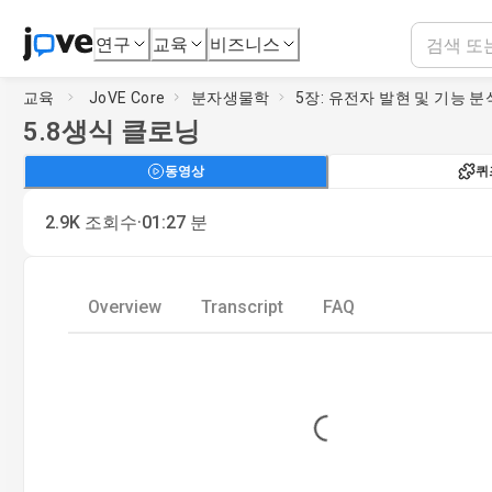
연구
교육
비즈니스
교육
JoVE Core
분자생물학
5장: 유전자 발현 및 기능 분
5.8
생식 클로닝
동영상
퀴
·
2.9K
조회수
01:27
분
Overview
Transcript
FAQ
Loading...