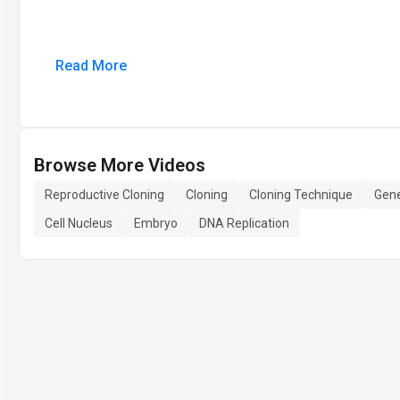
Read More
Browse More Videos
Reproductive Cloning
Cloning
Cloning Technique
Gene
Cell Nucleus
Embryo
DNA Replication