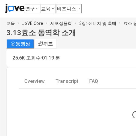
연구
교육
비즈니스
교육
JoVE Core
세포생물학
3장: 에너지 및 촉매
효소 
3.13
효소 동역학 소개
동영상
퀴즈
·
25.6K
조회수
01:19
분
Overview
Transcript
FAQ
Lo