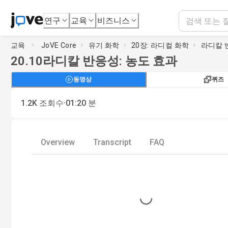
연구
교육
비즈니스
교육
JoVE Core
유기 화학
20장: 라디컬 화학
라디칼 
20.10
라디칼 반응성: 농도 효과
동영상
퀴즈
·
1.2K
조회수
01:20
분
Overview
Transcript
FAQ
Loading...