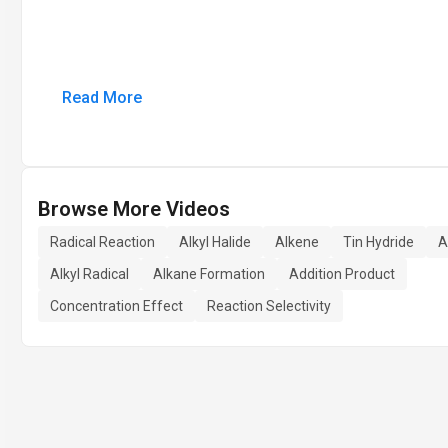
Read More
Browse More Videos
Radical Reaction
Alkyl Halide
Alkene
Tin Hydride
A
Alkyl Radical
Alkane Formation
Addition Product
Concentration Effect
Reaction Selectivity