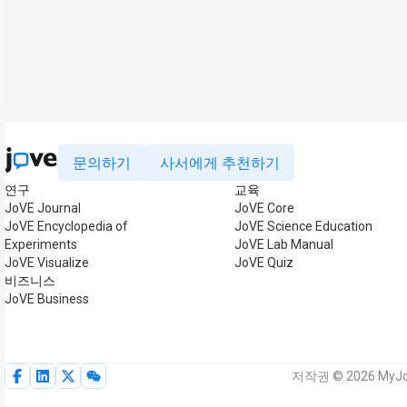
문의하기
사서에게 추천하기
연구
교육
JoVE Journal
JoVE Core
JoVE Encyclopedia of
JoVE Science Education
Experiments
JoVE Lab Manual
JoVE Visualize
JoVE Quiz
비즈니스
JoVE Business
저작권 © 2026 MyJo