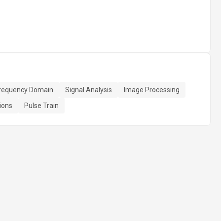
requency Domain
Signal Analysis
Image Processing
ions
Pulse Train